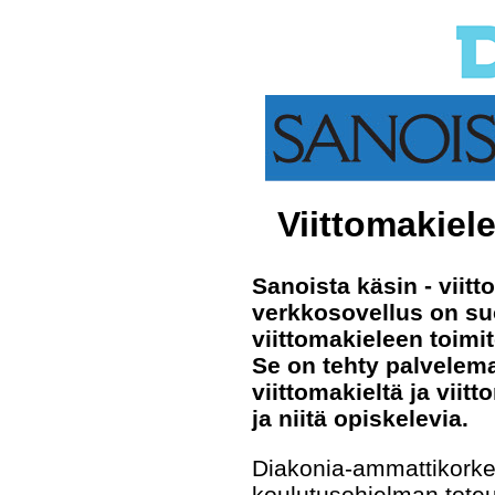
Viittomakiel
Sanoista käsin - viit
verkkosovellus on su
viittomakieleen toimit
Se on tehty palvelem
viittomakieltä ja vii
ja niitä opiskelevia.
Diakonia-ammattikorkea
koulutusohjelman tote