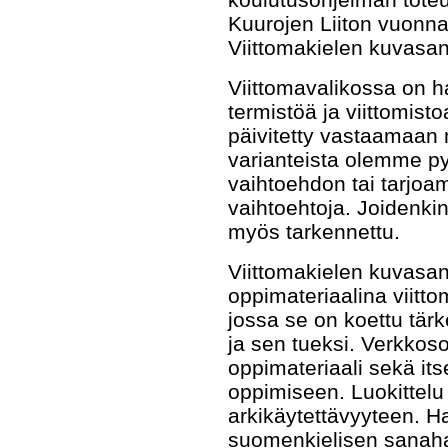
Kuurojen Liiton vuonn
Viittomakielen kuvasan
Viittomavalikossa on h
termistöä ja viittomisto
päivitetty vastaamaan 
varianteista olemme py
vaihtoehdon tai tarjo
vaihtoehtoja. Joidenkin
myös tarkennettu.
Viittomakielen kuvasana
oppimateriaalina viitt
jossa se on koettu tärk
ja sen tueksi. Verkkoso
oppimateriaali sekä it
oppimiseen. Luokittelu
arkikäytettävyyteen. Ha
suomenkielisen sanaha